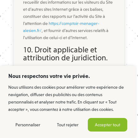
recueillir des informations sur les visiteurs du Site
et d’autres sites Internet grâce à ces balises,
constituer des rapports sur l’activité du Site à
l’attention de
https://comptoir-menager-
alesien.fr/
, et fournir d’autres services relatifs à
l’utilisation de celui-ci et d’Internet.
10. Droit applicable et
attribution de juridiction.
Tout litige en relation avec l’utilisation du site
https://comptoir-menager-alesien.fr/
est soumis
Nous respectons votre vie privée.
au droit français.
Nous utilisons des cookies pour améliorer votre expérience de
En dehors des cas où la loi ne le permet pas, il est
navigation, diffuser des publicités ou des contenus
fait attribution exclusive de juridiction aux
personnalisés et analyser notre trafic. En cliquant sur « Tout
tribunaux compétents de Alès
accepter », vous consentez à notre utilisation des cookies.
Personnaliser
Tout rejeter
Accepter tout