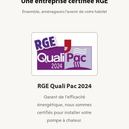
Une entreprise certifiée RGE
Ensemble, aménageons l’avenir de votre habitat
RGE Quali Pac 2024
RGE Q
t
Garant de l’efficacité
RGE Qu
est une
énergétique, nous sommes
notre 
rantit que
certifiés pour installer votre
Qualisol 
els du
pompe à chaleur.
installati
més pour
dura
agements