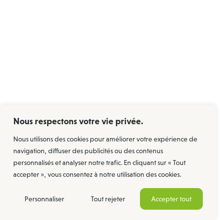
Qui sommes-nous
Depuis 1954, CMA s’illustre dans la transformation
sereine des espaces de vie. Fidèles à nos valeurs
familiales, nous nous engageons avec
détermination pour rendre la rénovation de votre
habitat aussi fluide et agréable que possible. Notre
Nous respectons votre vie privée.
force réside dans la synergie de nos activités : De
Nous utilisons des cookies pour améliorer votre expérience de
l’électroménager au chauffage jusqu’au
navigation, diffuser des publicités ou des contenus
photovoltaïque, créant ainsi une continuité de
personnalisés et analyser notre trafic. En cliquant sur « Tout
service. Cette complémentarité permet à nos clients
accepter », vous consentez à notre utilisation des cookies.
de bénéficier d’une expertise diversifiée, couvrant
l’ensemble de leurs besoins en matière
Personnaliser
Tout rejeter
Accepter tout
d’équipements domestiques.